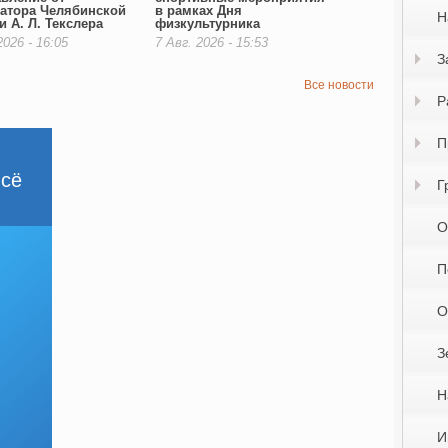
атора Челябинской
в рамках Дня
Н
и А. Л. Текслера
физкультурника
2026 - 16:05
7 Авг. 2026 - 15:53
З
Все новости
Р
П
сё
Г
О
П
О
З
Н
И