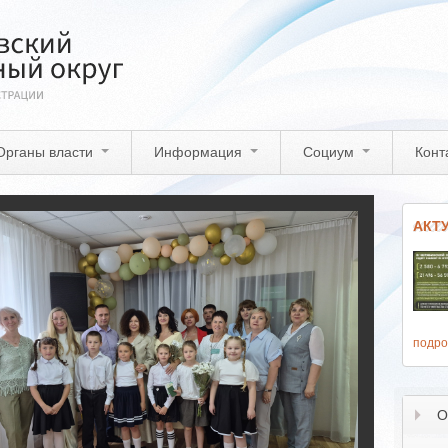
Органы власти
Информация
Социум
Конт
АКТ
подро
О