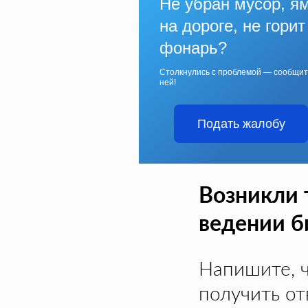
Не убран мусор, я
на дороге, не горит
фонарь?
Столкнулись с проблемой — сообщит
ней!
Подать жалобу
Возникли 
ведении б
Напишите, 
получить от