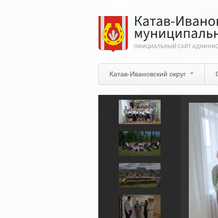
Перейти
к
основному
содержанию
Катав-Ивановский округ