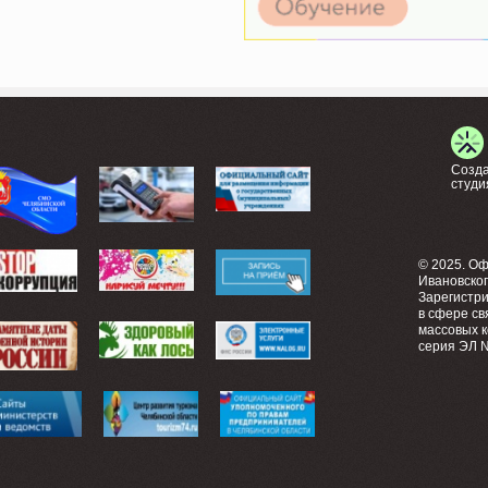
Созда
студи
© 2025. О
Ивановско
Зарегистр
в сфере св
массовых 
серия ЭЛ №