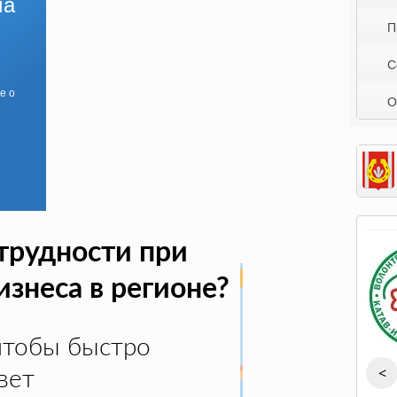
ма
П
С
е о
О
трудности при
изнеса в регионе?
чтобы быстро
вет
<