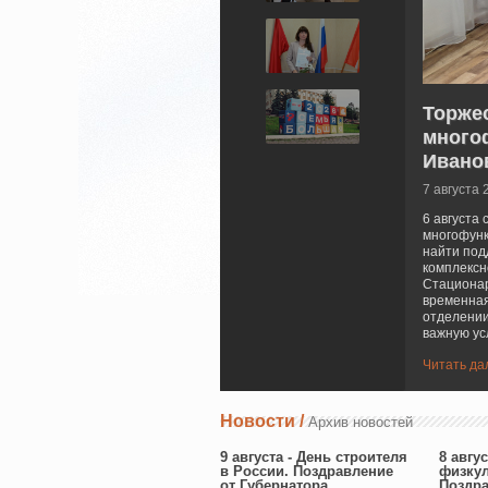
Торже
много
Ивано
7 августа 
6 августа
многофунк
найти под
комплексн
Стационар
временная
отделении
важную усл
Читать д
Новости /
Архив новостей
9 августа - День строителя
8 авгус
в России. Поздравление
физкул
от Губернатора
Поздра