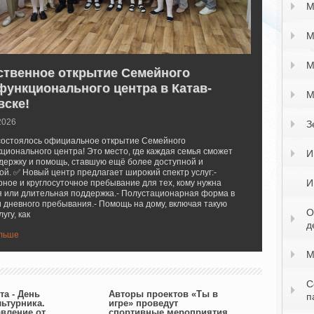
М
М
М
ственное открытие Семейного
функционального центра в Катав-
М
вске!
2026
З
 состоялось официальное открытие Семейного
ционального центра! Это место, где каждая семья сможет
И
держку и помощь, ставшую ещё более доступной и
ой. ✅ Новый центр предлагает широкий спектр услуг:-
И
ное и круглосуточное пребывание для тех, кому нужна
 или длительная поддержка.- Полустационарная форма в
 дневного пребывания.- Помощь на дому, включая такую
О
угу, как
д
альше
М
С
та - День
Авторы проектов «Ты в
п
ьтурника.
игре» проведут
вление от
спортивные мероприятия