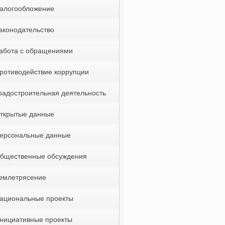
алогообложение
аконодательство
абота с обращениями
ротиводействие коррупции
радостроительная деятельность
ткрытые данные
ерсональные данные
бщественные обсуждения
емлетрясение
ациональные проекты
нициативные проекты