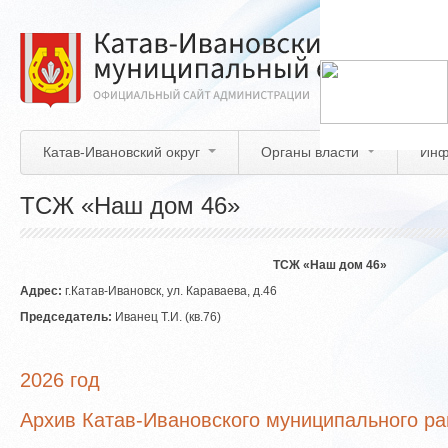
Перейти
к
основному
содержанию
Катав-Ивановский округ
Органы власти
Инф
ТСЖ «Наш дом 46»
ТСЖ «Наш дом 46»
Адрес:
г.Катав-Ивановск, ул. Караваева, д.46
Председатель:
Иванец Т.И. (кв.76)
2026 год
Архив Катав-Ивановского муниципального р