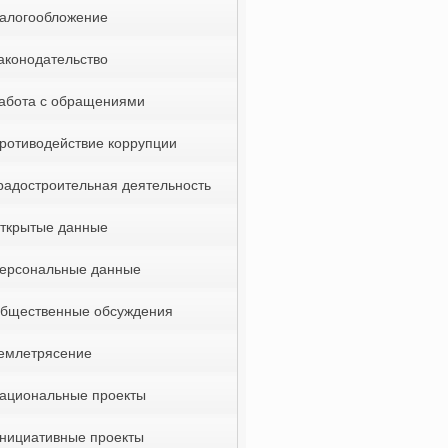
алогообложение
аконодательство
абота с обращениями
ротиводействие коррупции
радостроительная деятельность
ткрытые данные
ерсональные данные
бщественные обсуждения
емлетрясение
ациональные проекты
нициативные проекты