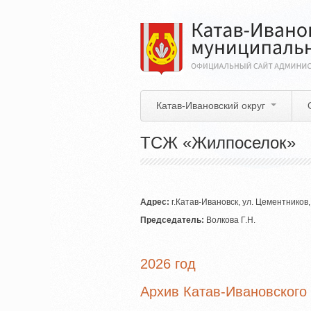
Перейти
к
основному
содержанию
Катав-Ивановский округ
ТСЖ «Жилпоселок»
Адрес:
г.Катав-Ивановск, ул. Цементников, 1
Председатель:
Волкова Г.Н.
2026 год
Архив Катав-Ивановского