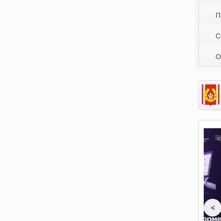
П
С
О
<