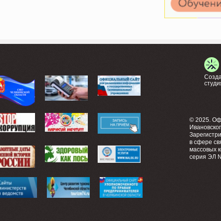
Созда
студи
© 2025. О
Ивановско
Зарегистр
в сфере св
массовых 
серия ЭЛ №