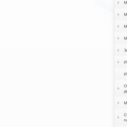
М
М
М
М
З
И
И
О
д
М
С
п