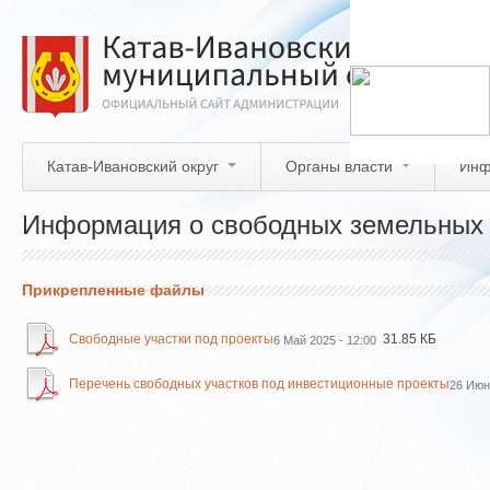
Перейти
к
основному
содержанию
Катав-Ивановский округ
Органы власти
Инф
Информация о свободных земельных 
Прикрепленные файлы
Свободные участки под проекты
31.85 КБ
6 Май 2025 - 12:00
Перечень свободных участков под инвестиционные проекты
26 Июн.