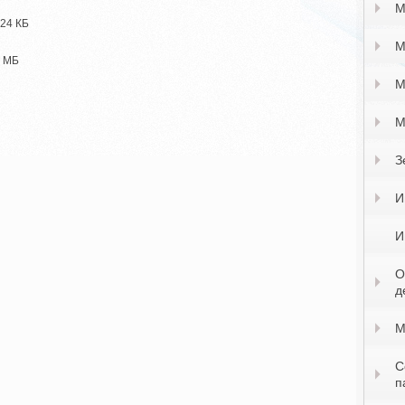
М
.24 КБ
М
3 МБ
М
М
З
И
И
О
д
М
С
п