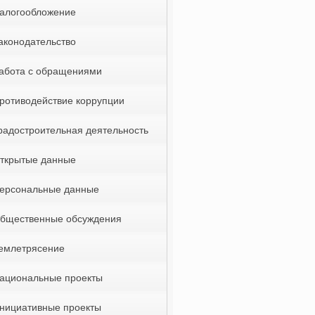
алогообложение
аконодательство
абота с обращениями
ротиводействие коррупции
радостроительная деятельность
ткрытые данные
ерсональные данные
бщественные обсуждения
емлетрясение
ациональные проекты
нициативные проекты