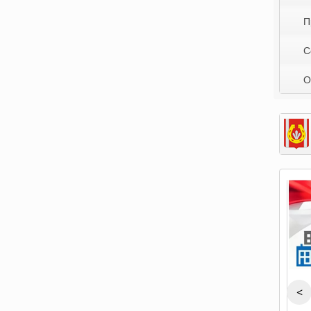
П
С
О
<