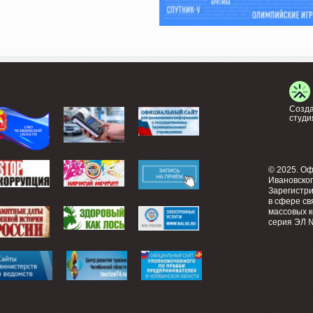
Созда
студи
© 2025. О
Ивановско
Зарегистр
в сфере св
массовых 
серия ЭЛ №