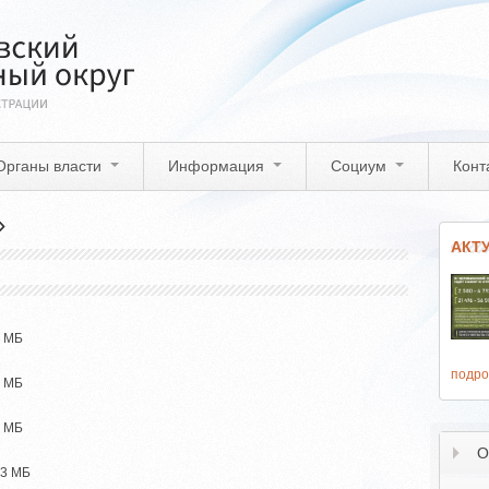
Органы власти
Информация
Социум
Конт
»
АКТ
2 МБ
подро
4 МБ
7 МБ
О
23 МБ