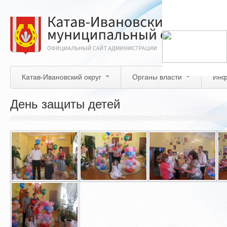
Перейти
к
основному
содержанию
Катав-Ивановский округ
Органы власти
Инф
День защиты детей