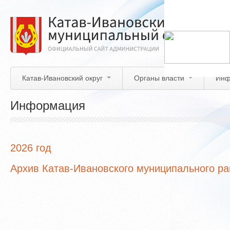
Перейти
к
основному
содержанию
Катав-Ивановский округ
Органы власти
Инф
Информация
2026 год
Архив Катав-Ивановского муниципального р