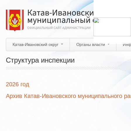
Перейти
к
основному
содержанию
Катав-Ивановский округ
Органы власти
Инф
Структура инспекции
2026 год
Архив Катав-Ивановского муниципального р