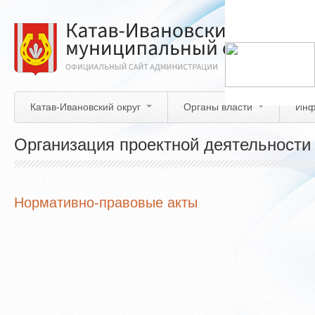
Перейти
к
основному
содержанию
Катав-Ивановский округ
Органы власти
Инф
Организация проектной деятельности
Нормативно-правовые акты