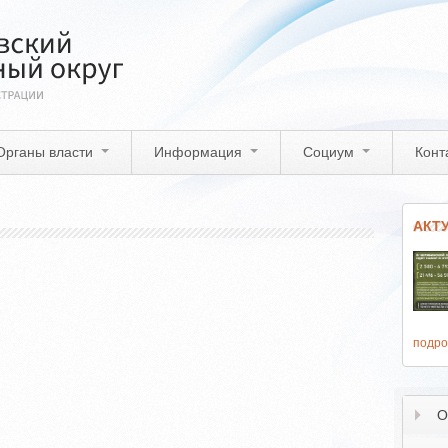
Органы власти
Информация
Социум
Конт
АКТ
подро
О