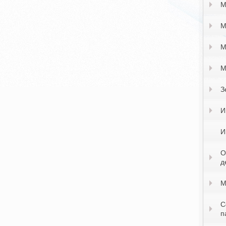
М
М
М
М
З
И
И
О
д
М
С
п