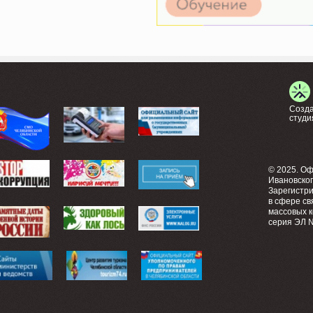
Созда
студи
© 2025. О
Ивановско
Зарегистр
в сфере св
массовых 
серия ЭЛ №