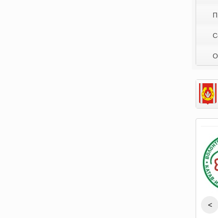
П
С
О
<