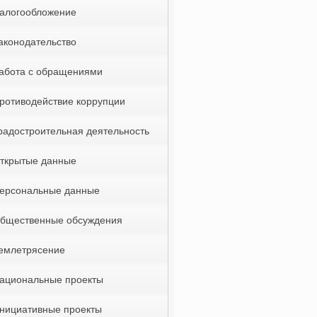
алогообложение
аконодательство
абота с обращениями
ротиводействие коррупции
радостроительная деятельность
ткрытые данные
ерсональные данные
бщественные обсуждения
емлетрясение
ациональные проекты
нициативные проекты