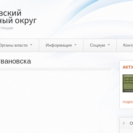
Органы власти
Информация
Социум
Конт
Ивановска
АКТ
подро
О