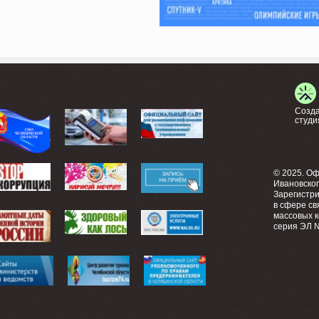
Созда
студи
© 2025. О
Ивановско
Зарегистр
в сфере св
массовых 
серия ЭЛ №