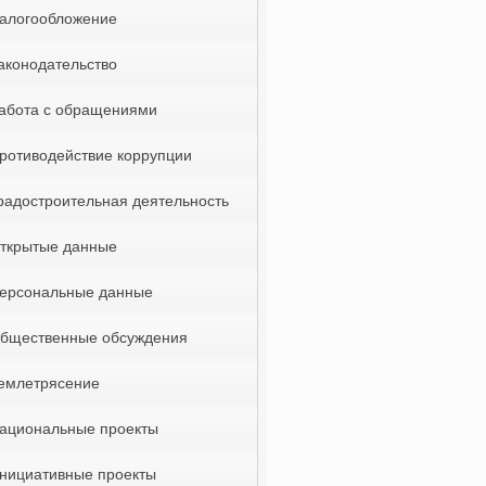
алогообложение
аконодательство
абота с обращениями
ротиводействие коррупции
радостроительная деятельность
ткрытые данные
ерсональные данные
бщественные обсуждения
емлетрясение
ациональные проекты
нициативные проекты