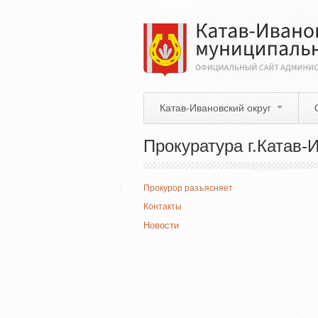
Перейти
к
основному
содержанию
Катав-Ивановский округ
Прокуратура г.Катав-
Прокурор разъясняет
Контакты
Новости