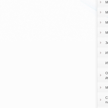
М
М
М
М
З
И
И
О
д
М
С
п