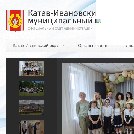
Перейти
к
основному
содержанию
Катав-Ивановский округ
Органы власти
Инф