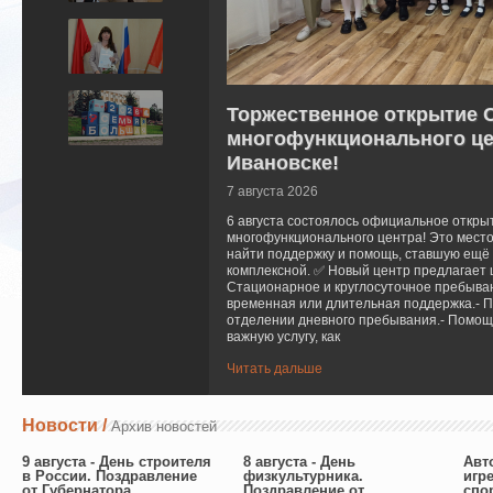
Торжественное открытие 
многофункционального цен
Ивановске!
7 августа 2026
6 августа состоялось официальное откр
многофункционального центра! Это место
найти поддержку и помощь, ставшую ещё 
комплексной. ✅ Новый центр предлагает ш
Стационарное и круглосуточное пребыван
временная или длительная поддержка.- 
отделении дневного пребывания.- Помощь
важную услугу, как
Читать дальше
Новости /
Архив новостей
9 августа - День строителя
8 августа - День
Авт
в России. Поздравление
физкультурника.
игр
от Губернатора
Поздравление от
спо