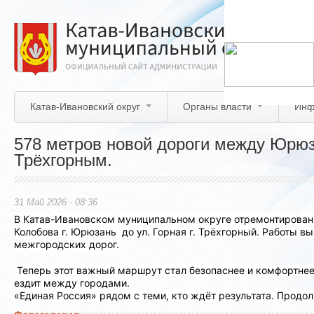
Перейти
к
основному
содержанию
Катав-Ивановский округ
Органы власти
Инф
578 метров новой дороги между Юрю
Трёхгорным.
31 Май 2026 - 08:36
В Катав-Ивановском муниципальном округе отремонтирован у
Колобова г. Юрюзань до ул. Горная г. Трёхгорный. Работы 
межгородских дорог.
Теперь этот важный маршрут стал безопаснее и комфортнее 
ездит между городами.
«Единая Россия» рядом с теми, кто ждёт результата. Продо