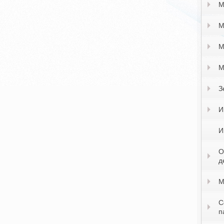
М
М
М
М
З
И
И
О
д
М
С
п