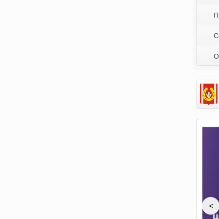
П
С
О
<