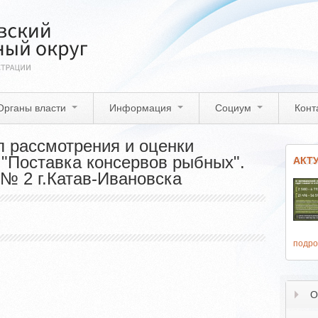
Органы власти
Информация
Социум
Конт
л рассмотрения и оценки
 "Поставка консервов рыбных".
АКТ
№ 2 г.Катав-Ивановска
подро
О