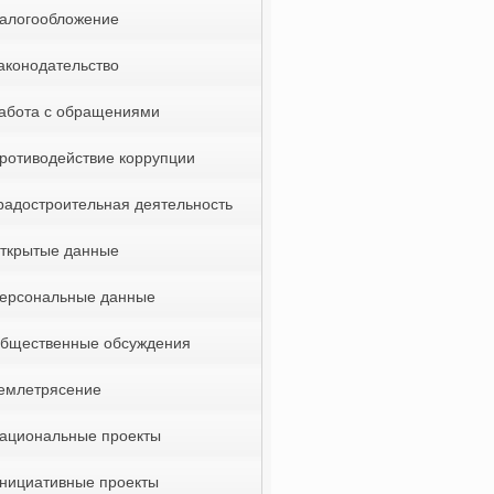
алогообложение
аконодательство
абота с обращениями
ротиводействие коррупции
радостроительная деятельность
ткрытые данные
ерсональные данные
бщественные обсуждения
емлетрясение
ациональные проекты
нициативные проекты