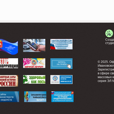
Созда
студи
© 2025. О
Ивановско
Зарегистр
в сфере св
массовых 
серия ЭЛ №