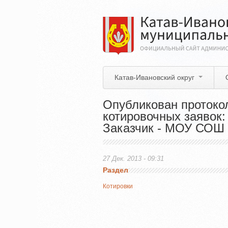
Перейти
к
основному
содержанию
Катав-Ивановский округ
Опубликован протоко
котировочных заявок:
Заказчик - МОУ СОШ 
27 Дек. 2013 - 09:31
Раздел
Котировки