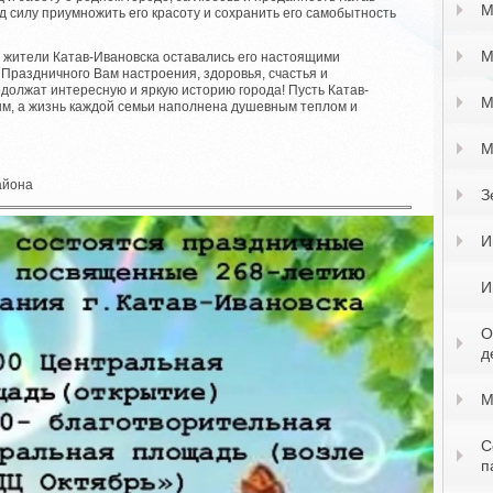
М
од силу приумножить его красоту и сохранить его самобытность
М
ы жители Катав-Ивановска оставались его настоящими
Праздничного Вам настроения, здоровья, счастья и
должат интересную и яркую историю города! Пусть Катав-
М
ым, а жизнь каждой семьи наполнена душевным теплом и
М
айона
З
И
И
О
д
М
С
п