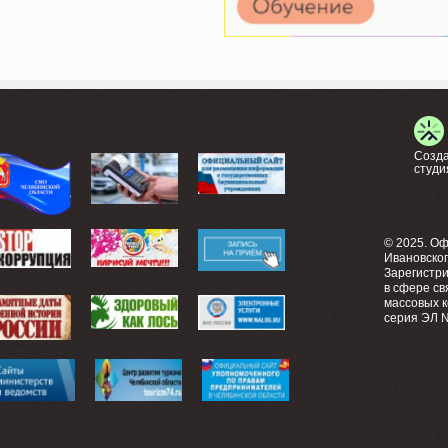
Созда
студи
© 2025. О
Ивановско
Зарегистр
в сфере св
массовых 
серия ЭЛ №