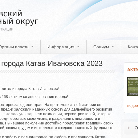
Органы власти
Информация
Социум
Конт
 города Катав-Ивановска 2023
АКТ
жители города Катав-Ивановска!
 268-летием со дня основания города!
ов горнозаводского края. На протяжении всей истории он
подро
и предки заложили надежную основу для дальнейшего развития
 – это заслуга старшего поколения, первостроителей, которые
оду через всю свою жизнь, и разделили с ним радости и
ена. Нынешнее поколение достойно продолжают традиции своих
О
етей, своим трудом и интеллектом создают надежный фундамент
д и заботу о родном городе, за любовь и преданность Катав-