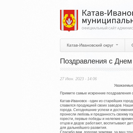
Перейти
к
основному
содержанию
Катав-Ивановский округ
Поздравления с Днем
27 Июн. 2023 - 14:06
Уважаемые 
Примите самые искренние поздравления с
Катав-Ивановск - один из старейших город
славился продукцией своих заводов. Наш
города. Сегодняшние успехи и достижения
пронесли любовь и преданность своему гор
горести, первые победы и нелегкие врем
отцов и дедов: работают, воспитывают д
для дальнейшего развития.
Спасибо вам, дорогие земляки, за ваш тру