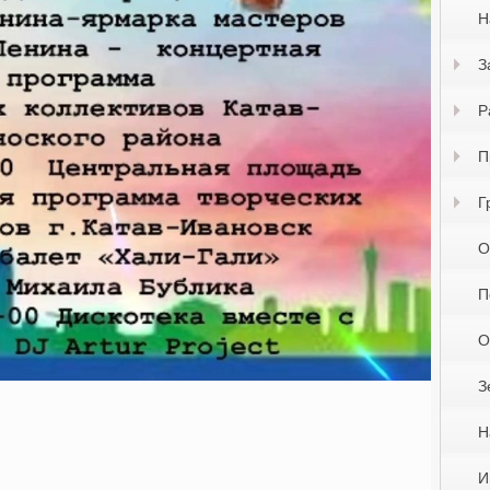
Н
З
Р
П
Г
О
П
О
З
Н
И