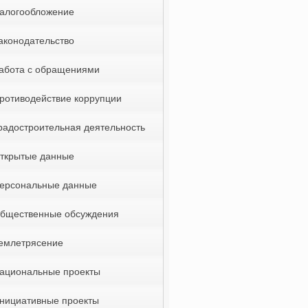
алогообложение
аконодательство
абота с обращениями
ротиводействие коррупции
радостроительная деятельность
ткрытые данные
ерсональные данные
бщественные обсуждения
емлетрясение
ациональные проекты
нициативные проекты