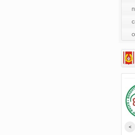
П
С
О
<